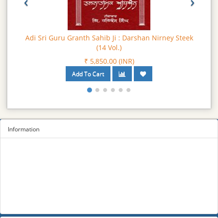
‹
›
Adi Sri Guru Granth Sahib Ji : Darshan Nirney Steek
(14 Vol.)
₹ 5,850.00 (INR)
Information
Sitemap
Privacy Policy
Terms and conditions
About us
Contact us