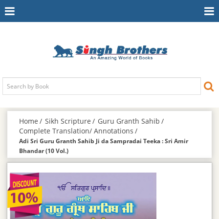
Toggle
To
Navigation
Na
Home
Sikh Scripture
Guru Granth Sahib
Complete Translation/ Annotations
Adi Sri Guru Granth Sahib Ji da Sampradai Teeka : Sri Amir
Bhandar (10 Vol.)