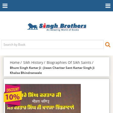
Toggle
To
Navigation
Na
Home
Sikh History
Biographies Of Sikh Saints
Bhure Singh Kartar Ji : Jiwan Charitar Sant Kartar Singh Ji
Khalsa Bhindranwale