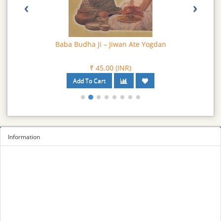
‹
›
Baba Budha Ji – Jiwan Ate Yogdan
₹ 45.00 (INR)
Information
Sitemap
Privacy Policy
Terms and conditions
About us
Contact us