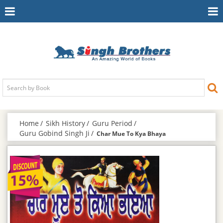
Toggle
To
Navigation
Na
Home
Sikh History
Guru Period
Guru Gobind Singh Ji
Char Mue To Kya Bhaya