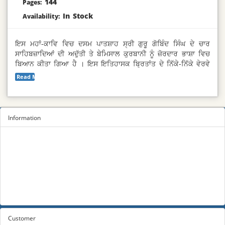
144
Pages:
In Stock
Availability:
ਇਸ ਮਹਾਂ-ਕਾਵਿ ਵਿਚ ਦਸਮ ਪਾਤਸ਼ਾਹ ਸ੍ਰੀ ਗੁਰੂ ਗੋਬਿੰਦ ਸਿੰਘ ਦੇ ਚਾਰ
ਸਾਹਿਬਜ਼ਾਦਿਆਂ ਦੀ ਅਦੁੱਤੀ ਤੇ ਬੇਮਿਸਾਲ ਕੁਰਬਾਨੀ ਨੂੰ ਜ਼ੋਰਦਾਰ ਭਾਸ਼ਾ ਵਿਚ
ਬਿਆਨ ਕੀਤਾ ਗਿਆ ਹੈ । ਇਸ ਇਤਿਹਾਸਕ ਬ੍ਰਿਤਾਂਤ ਦੇ ਨਿੱਕੇ-ਨਿੱਕੇ ਵੇਰਵੇ
ਪੜ੍ਹ ਕੇ ਸਾਹਿਬਜ਼ਾਦਿਆਂ ਦੀ ਬਹਾਦਰੀ ਤੇ ਕੁਰਬਾਨੀ ਅੱਗੇ ਸੀਸ ਝੁਕ ਜਾਂਦਾ ਹੈ ।
Read More...
ਸਾਹਿਬਜ਼ਾਦਿਆਂ ਦੀ ਸ਼ਹਾਦਤ ਦੀ ਤੀਸਰੀ ਸ਼ਤਾਬਦੀ ਦੇ ਅਵਸਰ ਤੇ ਇਹ ਰਚਨਾ
ਉਨ੍ਹਾਂ ਦੀ ਮਹਾਨ ਕੁਰਬਾਨੀ ਪ੍ਰਤਿ ਸ਼ਰਧਾਂਜਲੀ ਵਜੋਂ ਅਰਪਣ ਕੀਤੀ ਜਾ ਰਹੀ ਹੈ
।
Information
Sitemap
Privacy Policy
Terms and conditions
About us
Contact us
Customer