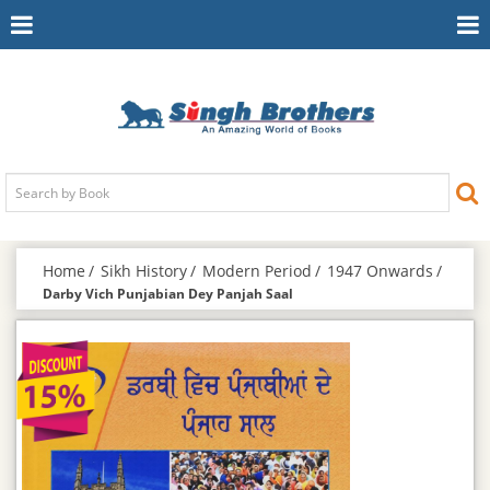
Toggle
To
Navigation
Na
Home
Sikh History
Modern Period
1947 Onwards
Darby Vich Punjabian Dey Panjah Saal