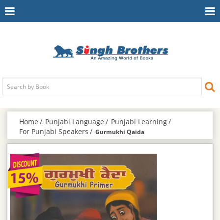
Toggle
To
Navigation
Na
Home
Punjabi Language
Punjabi Learning
For Punjabi Speakers
Gurmukhi Qaida