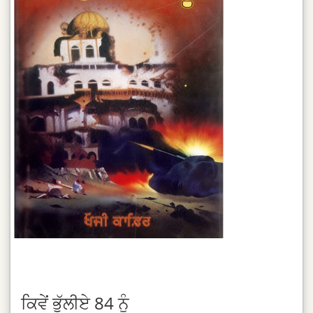
ਕਿਵੇਂ ਭੁੱਲੀਏ 84 ਨੂੰ