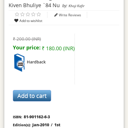
Kiven Bhuliye `84 Nu
by:
Khoji Kafir
Write Reviews
₹ 200.00 (INR)
Your price:
₹ 180.00 (INR)
Hardback
81-901162-6-3
ISBN:
Jan-2010
/
1st
Edition(s):