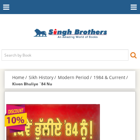
Toggle
To
Navigation
Na
Home
Sikh History
Modern Period
1984 & Current
Kiven Bhuliye `84 Nu