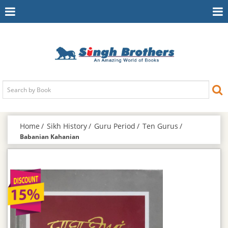
Toggle
To
Navigation
Na
Home
Sikh History
Guru Period
Ten Gurus
Babanian Kahanian