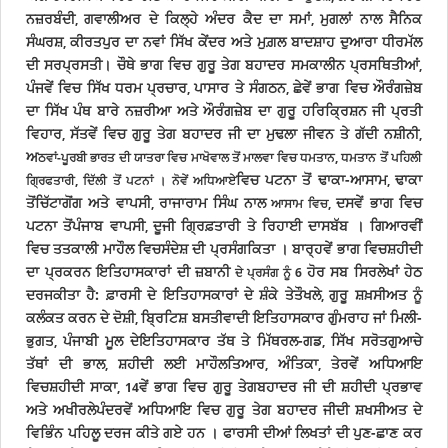
ਨਜ਼ਰਬੰਦੀ
ਗਵਾਲੀਅਰ ਦੇ ਕਿਲ੍ਹੇ ਅੰਦਰ ਕੈਦ ਦਾ ਸਮਾਂ
ਮੁਗਲਾਂ ਨਾਲ ਸੈਨਿਕ
,
,
ਸੰਘਰਸ਼
ਕੀਰਤਪੁਰ ਦਾ ਨਵਾਂ ਸਿੱਖ ਕੇਂਦਰ ਅਤੇ ਮੁਗ਼ਲ ਬਾਦਸ਼ਾਹ ਦੁਆਰਾ ਧੀਰਮੱਲ
,
ਦੀ ਸਰਪ੍ਰਸਤੀ
। ਚੌਥੇ ਭਾਗ ਵਿਚ ਗੁਰੂ ਤੇਗ ਬਹਾਦਰ ਸਮਕਾਲੀਨ ਪ੍ਰਸਥਿਤੀਆਂ
,
ਪੰਜਵੇਂ ਵਿਚ ਸਿੱਖ ਧਰਮ ਪ੍ਰਚਾਰ
ਪਾਸਾਰ ਤੇ ਸੰਗਠਨ
ਛੇਵੇਂ ਭਾਗ ਵਿਚ ਔਰੰਗਜ਼ੇਬ
,
,
ਦਾ ਸਿੱਖ ਪੰਥ ਬਾਰੇ ਨਜ਼ਰੀਆ ਅਤੇ ਔਰੰਗਜ਼ੇਬ ਦਾ ਗੁਰੂ ਹਰਿਕ੍ਰਿਸ਼ਨ ਜੀ ਪ੍ਰਤੀ
ਵਿਹਾਰ
ਸੱਤਵੇਂ ਵਿਚ ਗੁਰੂ ਤੇਗ ਬਹਾਦਰ ਜੀ ਦਾ ਮੁਢਲਾ ਜੀਵਨ ਤੇ ਗੱਦੀ ਨਸ਼ੀਨੀ
,
,
ਅ
ਠਵਾਂ-ਪੂਰਬੀ ਭਾਰਤ ਦੀ ਯਾਤਰਾ ਵਿਚ ਮਾਖੋਵਾਲ ਤੋਂ ਮਾਲਵਾ ਵਿਚ ਧਮਤਾਨ, ਧਮਤਾਨ ਤੋਂ ਪਹਿਲੀ
ਵਿਚ ਪਟਨਾ ਤੋਂ ਢਾਕਾ-ਆਸਾਮ
ਢਾਕਾ
ਗ੍ਰਿਫਤਾਰੀ, ਦਿੱਲੀ ਤੋਂ ਪਟਨਾਂ । ਨੋਵੇਂ ਅਧਿਆਏ
,
ਤੋਂ
ਚਿੱਟਾਗੋਂਗ ਅਤੇ ਵਾਪਸੀ
ਰਾਜਾਰਾਮ ਸਿੰਘ ਨਾਲ
ਦਸਵੇਂ ਭਾਗ ਵਿਚ
,
ਆਸਾਮ ਵਿਚ
,
ਪਟਨਾ ਤੋਂ
ਪੰਜਾਬ ਵਾਪਸੀ
ਦੂਜੀ ਗ੍ਰਿਫ਼ਤਾਰੀ ਤੇ ਰਿਹਾਈ ਦਾ
ਸਬੱਬ । ਗਿਆਰਵੀਂ
,
ਵਿਚ ਤਤਕਾਲੀ ਮਾਹੌਲ ਵਿਚ
ਸੰਦੇਸ਼ ਦੀ ਪ੍ਰਸੰਗਕਿਤਾ । ਬਾਰ੍ਹਵੇਂ ਭਾਗ ਵਿਚ
ਸ਼ਹੀਦੀ
ਦਾ ਪ੍ਰਕਰਨ ਇਤਿਹਾਸਕਾਰਾਂ ਦੀ ਜ਼ਬਾਨੀ
ਹੋਰ ਸਬ ਸਿਰਲੇਖਾਂ ਹੇਠ
ਦੇ ਪ੍ਰਸੰਗ ਨੂੰ
6
ਦਰਜ
ਕੀਤਾ ਹੈ: ਫ਼ਾਰਸੀ ਦੇ ਇਤਿਹਾਸਕਾਰਾਂ ਦੇ ਸ਼ੰਕੇ ਤੇ
ਤੌਖਲੇ
ਗੁਰੂ ਸ਼ਖ਼ਸੀਅਤ ਨੂੰ
,
ਕਲੰਕਤ ਕਰਨ ਦੇ ਦੋਸ਼ੀ
ਬ੍ਰਿਟਿਸ਼ ਬਸਤੀਵਾਦੀ ਇਤਿਹਾਸਕਾਰ ਗੁੰਮਰਾਹ ਜਾਂ ਮਿਲੀ-
,
ਭੁਗਤ
ਪੰਜਾਬੀ ਮੂਲ ਦੇ
ਇਤਿਹਾਸਕਾਰ ਤੱਥ ਤੇ ਮਿੱਥਰਲ-ਗਡ
ਸਿੱਖ ਸਰੋਤ
ਗੁਆਚੇ
,
,
ਤੱਥਾਂ ਦੀ ਭਾਲ
ਸ਼ਹੀਦੀ ਲਈ ਮਾਹੌਲ
ਤਿਆਰ
ਅੰਤਿਕਾ
ਤੇਰਵੇਂ ਅਧਿਆਇ
,
,
,
ਵਿਚ
ਸ਼ਹੀਦੀ ਸਾਕਾ
ਵੇਂ ਭਾਗ ਵਿਚ ਗੁਰੂ ਤੇਗ
ਬਹਾਦਰ ਜੀ ਦੀ ਸ਼ਹੀਦੀ ਪ੍ਰਭਾਵ
, 14
ਅਤੇ ਅਖੀਰਲੇ
ਪੰਦਰਵੇਂ ਅਧਿਆਇ ਵਿਚ ਗੁਰੂ ਤੇਗ ਬਹਾਦਰ ਜੀ
ਦੀ ਸ਼ਖਸੀਅਤ ਦੇ
ਵਿਭਿੰਨ ਪਹਿਲੂ ਦਰਜ ਕੀਤੇ ਗਏ ਹਨ । ਫਾਰਸੀ ਦੀਆਂ ਲਿਖਤਾਂ ਦੀ ਪੁਣ-ਛਾਣ ਕਰ