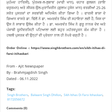
ਮੁਹੰਮਦ ਹਾਰਿਸੀ), ‘ਮੁੰਤਖ਼ਬ-ਲ-ਲੁਬਾਬ’ (ਖਾਫੀ ਖਾਨ), ਚਹਾਰ ਗੁਲਸ਼ਨ (ਰਾਇ
ਚਤੁਰਮਨ) ਅਤੇ ਸੀਯਰ-ਉਲ-ਮੁਤਾਖਿਰੀਨ (ਗੁਲਾਮ ਹੁਸੇਨ ਖ਼ਾਨ) ਵਰਗੀਆਂ 25-26
ਸਰੋਤ ਪੁਸਤਕਾਂ ਦਾ ਸਰਬਾਂਗੀ ਅਧਿਐਨ ਕੀਤਾ ਗਿਆ ਹੈ । ਫਾਰਸੀ ਭਾਸ਼ਾ ਦੇ
ਗਿਆਨ ਵਾਸਤੇ ਡਾ. ਢਿੱਲੋਂ ਨੇ ਡਾ. ਅਮਰਵੰਤ ਸਿੰਘ ਦੀ ਸਹਾਇਤਾ ਲਈ ਹੈ, ਜਿਸ ਦਾ
ਉਸ ਨੇ ਸਾਭਾਰ ਉਲੇਖ ਕੀਤਾ ਹੈ । ਡਾ. ਅਮਰਵੰਤ ਸਿੰਘ ਨੇ ਗੁਰੂ ਨਾਨਕ ਦੇਵ ਅਤੇ
ਪੰਜਾਬੀ ਯੂਨੀਵਰਸਿਟੀ ਪਟਿਆਲਾ ਲਈ ਬਹੁਤ ਮਹੱਤਵਪੂਰਨ ਕੰਮ ਕੀਤਾ ਹੈ ।
ਹਥਲੀ ਪੁਸਤਕ ਵੀ ਉਨ੍ਹਾਂ ਦੀ ਪ੍ਰੇਰਨਾ ਨਾਲ ਹੀ ਨੇਪਰੇ ਚੜ੍ਹੀ ਹੈ ।
Order Online -:
https://www.singhbrothers.com/en/sikh-itihas-di-
farsi-itihaskari
From - Ajit Newspaper
By - Brahmjagdish Singh
Dated - 06.11.2022
Tags:
,
,
,
Singh Brothers
Balwant Singh Dhillon
Sikh Itihas Di Farsi Itihaskari
8172056672
Comments (0)