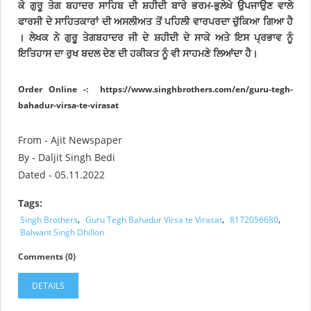
ਕੇ ਗੁਰੂ ਤੇਗ ਬਹਾਦਰ ਸਾਹਿਬ ਦੀ ਸ਼ਹੀਦੀ ਬਾਰੇ ਭਰਮ-ਭੁਲੇਖੇ ਉਪਜਾਉਣ ਵਾਲੇ
ਫਾਰਸੀ ਦੇ ਸਾਹਿਤਕਾਰਾਂ ਦੀ ਅਸਲੀਅਤ ਤੋਂ ਪਹਿਲੀ ਵਾਰ
ਪਰਦਾ ਚੁੱਕਿਆ ਗਿਆ ਹੈ
। ਲੇਖਕ ਨੇ ਗੁਰੂ ਤੇਗ
ਬਹਾਦਰ ਜੀ ਦੇ ਸ਼ਹੀਦੀ ਦੇ ਸਾਕੇ ਅਤੇ ਇਸ ਪ੍ਰਭਾਵ ਨੂੰ
ਇਤਿਹਾਸ ਦਾ ਰੁਖ ਬਦਲ ਦੇਣ ਦੀ ਹਕੀਕਤ ਨੂੰ ਵੀ ਸਾਹਮਣੇ ਲਿਆਂਦਾ ਹੈ
।
Order Online -:
https://www.singhbrothers.com/en/guru-tegh-
bahadur-virsa-te-virasat
From - Ajit Newspaper
By - Daljit Singh Bedi
Dated - 05.11.2022
Tags:
,
,
,
Singh Brothers
Guru Tegh Bahadur Virsa te Virasat
8172056680
Balwant Singh Dhillon
Comments (0)
DETAILS