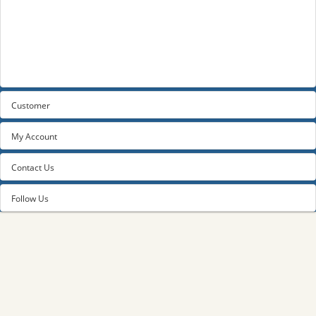
Privacy Policy
Terms and conditions
About us
Contact us
Customer
My Account
Contact Us
Follow Us