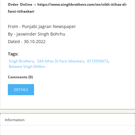
Order Online -:
https://www.singhbrothers.com/en/sikh-itihas-di-
farsi-itihaskari
From - Punjabi Jagran Newspaper
By - Jaswinder Singh Bohrhu
Dated - 30.10.2022
Tags:
,
,
,
Singh Brothers
Sikh Itihas Di Farsi Itihaskari
8172056672
Balwant Singh Dhillon
Comments (0)
DETAILS
Information
Sitemap