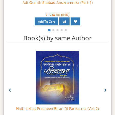
Adi Granth Shabad Anukramnika (Part-2)
₹ 504.00 (INR)
Book(s) by same Author
‹
›
Hath-Likhat Pracheen Biran Di Parikarma (Vol. 2)