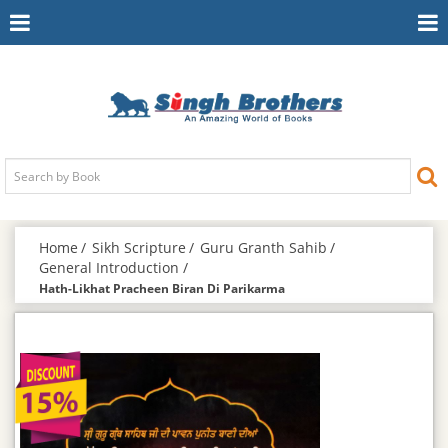
Toggle
To
Navigation
Na
Home
Sikh Scripture
Guru Granth Sahib
General Introduction
Hath-Likhat Pracheen Biran Di Parikarma