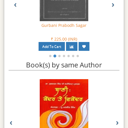
‹
›
ਵੀ ਬਹੁਤ ਕੁਝ ਪਤਾ ਲਗ ਸਕਦਾ ਹੈ। ਇਸ ਤਰ੍ਹਾਂ ਇਹ ਕੇਵਲ ਸਿੱਖ ਮਤ ਦੇ
ਖੋਜੀਆਂ ਤੇ ਵਿਦਵਾਨਾਂ ਨੂੰ ਹੀ ਲਾਭਦਾਇਕ ਨਹੀਂ ਸਗੋਂ ਧਰਮਾਂ ਤੇ ਤੁਲਨਾਤਮਕ
ਅਧਿਐਨ ਦੇ ਖੇਤਰ ਵਿਚ ਕੰਮ ਕਰਨ ਵਾਲਿਆਂ ਲਈ ਵੀ ਖਾਸ ਸਹਾਇਤਾ ਦੇਵੇਗੀ।
Gurbani Prabodh Sagar
₹ 225.00 (INR)
Book(s) by same Author
‹
›