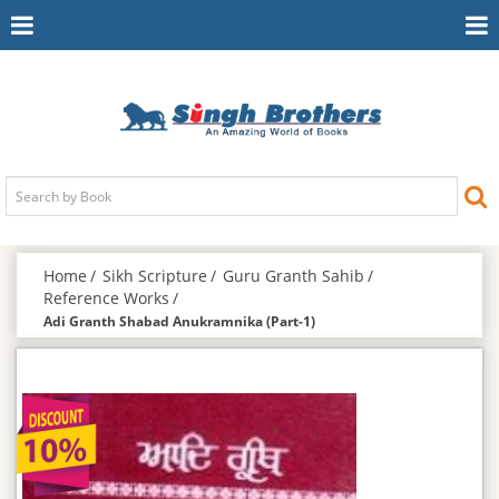
Toggle
To
Navigation
Na
Home
Sikh Scripture
Guru Granth Sahib
Reference Works
Adi Granth Shabad Anukramnika (Part-1)