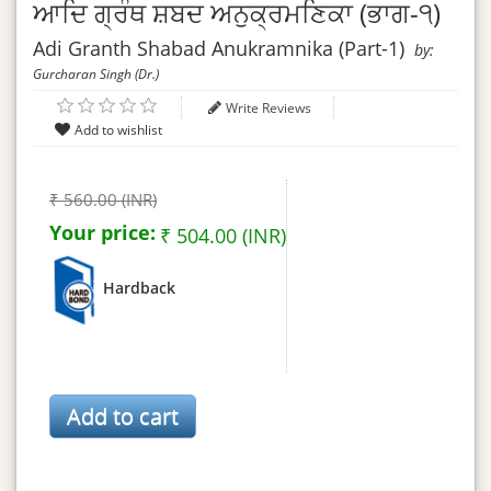
ਆਦਿ ਗ੍ਰੰਥ ਸ਼ਬਦ ਅਨੁਕ੍ਰਮਣਿਕਾ (ਭਾਗ-੧)
Adi Granth Shabad Anukramnika (Part-1)
by:
Gurcharan Singh (Dr.)
Write Reviews
₹ 560.00 (INR)
Your price:
₹ 504.00 (INR)
Hardback