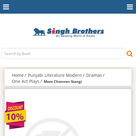
Toggle
To
Navigation
Na
Home
Punjabi Literature Modern
Dramas
One Act Plays
Mere Chonven Ikangi