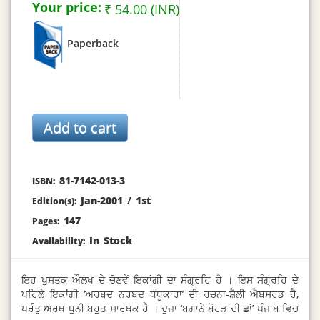
Your price:
₹ 54.00 (INR)
Paperback
81-7142-013-3
ISBN:
Jan-2001
/
1st
Edition(s):
147
Pages:
In Stock
Availability:
ਇਹ ਪੁਸਤਕ ਔਲਖ ਦੇ ਚੋਣਵੇਂ ਇਕਾਂਗੀ ਦਾ ਸੰਗ੍ਰਹਿ ਹੈ । ਇਸ ਸੰਗ੍ਰਹਿ ਦੇ
ਪਹਿਲੇ ਇਕਾਂਗੀ ‘ਅਰਬਦ ਨਰਬਦ ਧੰਧੂਕਾਰਾ’ ਦੀ ਰਚਨਾ-ਸ਼ੈਲੀ ਐਬਸਰਡ ਹੈ,
ਪਰੰਤੂ ਅਰਥ ਧੁਨੀ ਬਹੁਤ ਸਾਰਥਕ ਹੈ । ਦੂਜਾ ‘ਬਗਾਨੇ ਬੋਹੜ ਦੀ ਛਾਂ’ ਪੰਜਾਬ ਵਿਚ