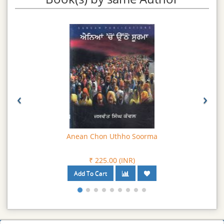
‹
›
Anean Chon Uthho Soorma
₹ 225.00 (INR)