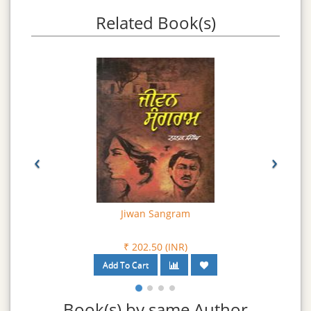
Related Book(s)
‹
›
Jiwan Sangram
₹ 202.50 (INR)
Book(s) by same Author