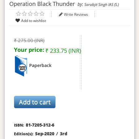
Operation Black Thunder
by:
Sarabjit Singh IAS (S.)
Write Reviews
₹ 275.00 (INR)
Your price:
₹ 233.75 (INR)
Paperback
81-7205-312-6
ISBN:
Sep-2020
/
3rd
Edition(s):