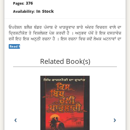
376
Pages:
In Stock
Availability:
ਓਪਰੇਸ਼ਨ ਬਲੈਕ ਥੰਡਰ ਪੰਜਾਬ ਦੇ ਖਾੜਕੂਵਾਦ ਬਾਰੇ ਅੰਦਰ ਵਿਚਰਨ ਵਾਲੇ ਦਾ
ਦ੍ਰਿਸ਼ਟੀਕੋਣ ਤੇ ਵਿਸ਼ਲੇਸ਼ਣ ਪੇਸ਼ ਕਰਦੀ ਹੈ । ਅਨੁਭਵ ਪੱਖੋਂ ਤੇ ਇਕ ਦਸਤਾਵੇਜ਼
ਵਜੋਂ ਇਹ ਇਕ ਅਨੂਠੀ ਰਚਨਾ ਹੈ । ਇਸ ਰਚਨਾ ਵਿਚ ਜਦੋਂ ਲੇਖਕ ਘਟਨਾਵਾਂ ਦਾ
ਵਰਣਨ ਕਰਦਾ ਹੈ ਤੇ ਪਰਦੇ ਪਿੱਛੇ ਚੱਲ ਰਹੀਆਂ ਵਿਚਾਰਾਂ, ਤਕਰਾਰਾਂ ਤੇ ਬਹਿਸਾਂ ਦਾ
Read More...
ਜ਼ਿਕਰ ਕਰਦਾ ਹੈ, ਜਿਨ੍ਹਾਂ ਵਿਚ ਉਹ ਖੁਦ ਵੀ ਧਿਰ ਵਜੋਂ ਸ਼ਾਮਲ ਸੀ ਤਾਂ ਇਸ ‘ਮੈਂ’ ਦੇ
ਬ੍ਰਿਤਾਂਤ ਦਾ ਪ੍ਰਭਾਵ ਪਾਠਕ ਉਪਰ ਬਹੁਤ ਵਿਲੱਖਣ ਪੈਂਦਾ ਹੈ ।
Related Book(s)
‹
›