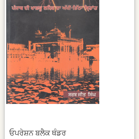
ਓਪਰੇਸ਼ਨ ਬਲੈਕ ਥੰਡਰ