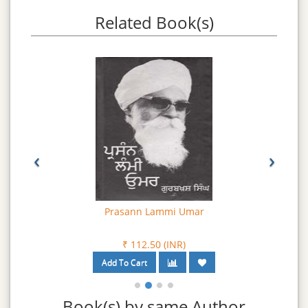
ਬਾਹਰ ਹੀ ਡੇਰੇ ਲਾ ਲੈਣ ਪਿਛੋਂ ਪੰਜਾਬ ਦਾ ਕੀ ਬਣੇਗਾ ? ਇਹ ਤੁਸਾਂ ਕਿਉਂ ਨਹੀਂ
Related Book(s)
ਸੋਚਿਆ ? ਜੇਕਰ ਤੁਸਾਂ ਪੰਜਾਬ ਤੋਂ ਸਦਾ ਲਈ ਮੁੱਖ ਮੋੜ ਲਿਆ ਹੈ; ਇਹਦਾ ਹਸ਼ਰ ਕੀ
ਹੋਵੇਗਾ, ਇਹ ਸੋਚਿਆ ਹੈ ?
‹
›
Prasann Lammi Umar
₹ 112.50 (INR)
Book(s) by same Author