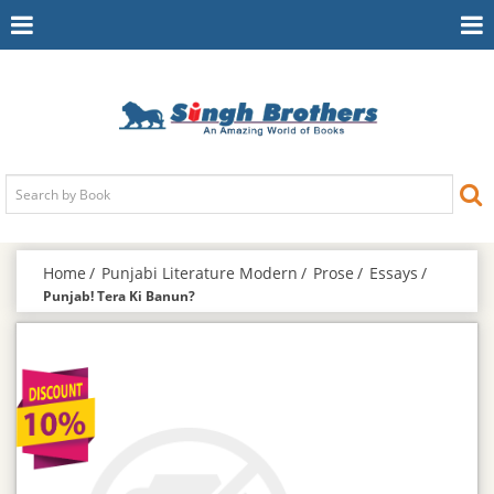
Toggle
To
Navigation
Na
Home
Punjabi Literature Modern
Prose
Essays
Punjab! Tera Ki Banun?