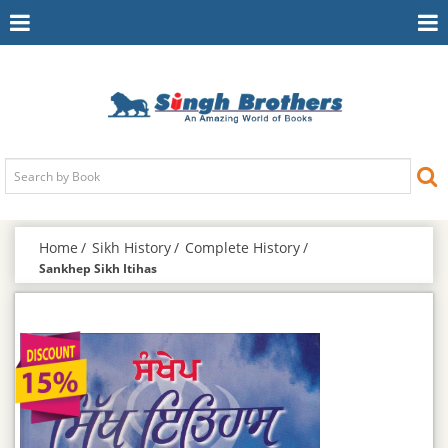
Toggle
To
Navigation
Na
Home
Sikh History
Complete History
Sankhep Sikh Itihas