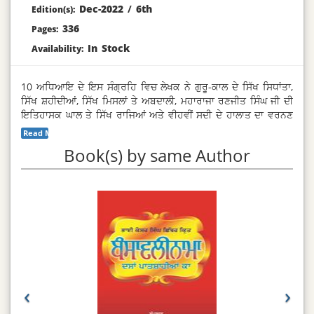
Dec-2022
/
6th
Edition(s):
336
Pages:
In Stock
Availability:
10 ਅਧਿਆਇ ਦੇ ਇਸ ਸੰਗ੍ਰਹਿ ਵਿਚ ਲੇਖਕ ਨੇ ਗੁਰੂ-ਕਾਲ ਦੇ ਸਿੱਖ ਸਿਧਾਂਤਾ,
ਸਿੱਖ ਸ਼ਹੀਦੀਆਂ, ਸਿੱਖ ਮਿਸਲਾਂ ਤੇ ਅਬਦਾਲੀ, ਮਹਾਰਾਜਾ ਰਣਜੀਤ ਸਿੰਘ ਜੀ ਦੀ
ਇਤਿਹਾਸਕ ਘਾਲ ਤੇ ਸਿੱਖ ਰਾਜਿਆਂ ਅਤੇ ਵੀਹਵੀਂ ਸਦੀ ਦੇ ਹਾਲਾਤ ਦਾ ਵਰਨਣ
ਕੀਤਾ ਹੈ । ਪੁਸਤਕ ਦੇ ਅੰਤ ਵਿਚ ਸਿੱਖ-ਇਤਿਹਾਸ ਦੀਆਂ ਅਹਿਮ ਘਟਨਾਵਾਂ,
Read More...
ਪੁਸਤਕਾਂ, ਸੰਪ੍ਰਦਾਵਾਂ ਤੇ ਸਮਕਾਲੀ ਹਾਕਮਾਂ ਦੇ ਨਾਮਾਵਲੀ ਜੋੜੀ ਗਈ ਹੈ । ਇਹ
Book(s) by same Author
ਸਿੱਖ ਇਤਿਹਾਸ ਦਾ ਆਲੋਚਨਾਤਮਿਕ ਅਧਿਐਨ ਹੈ ਜੋ ਪੰਜਾਬ ਇਤਿਹਾਸ ਦੇ
ਵਿਦਿਆਰਥੀਆਂ ਲਈ ਬੜਾ ਹੀ ਲਾਭਦਾਇਕ ਤੇ ਬਹੁਮੁੱਲਾ ਹੈ ।
‹
›