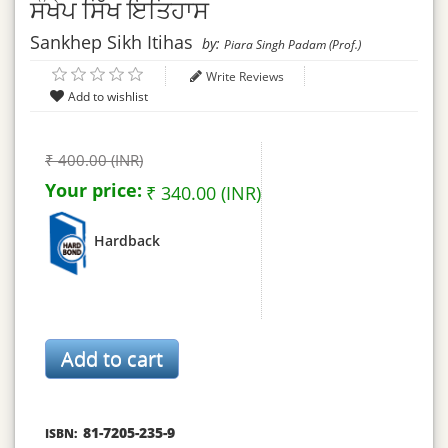
ਸੰਖੇਪ ਸਿੱਖ ਇਤਿਹਾਸ
Sankhep Sikh Itihas
by:
Piara Singh Padam (Prof.)
Write Reviews
₹ 400.00 (INR)
Your price:
₹ 340.00 (INR)
Hardback
81-7205-235-9
ISBN: