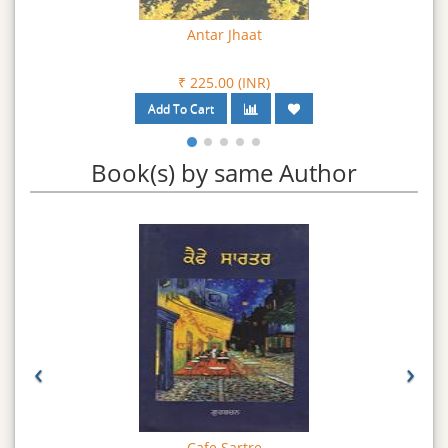
Bikhre Punjab Di Gatha
₹ 270.00 (INR)
Book(s) by same Author
‹
›
Ohna Dina Ch