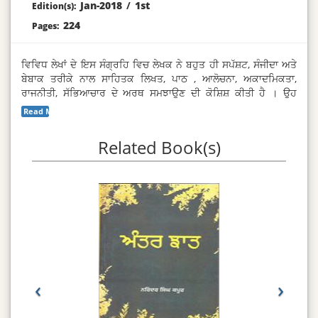
Jan-2018
/
1st
Edition(s):
224
Pages:
ਵਿਵਿਧ ਲੇਖਾਂ ਦੇ ਇਸ ਸੰਗ੍ਰਹਿ ਵਿਚ ਲੇਖਕ ਨੇ ਬਹੁਤ ਹੀ ਸਪੱਸ਼ਟ, ਸੰਜੀਦਾ ਅਤੇ
ਬੇਬਾਕ ਤਰੀਕੇ ਨਾਲ ਸਾਹਿਤਕ ਲਿਖਤ, ਪਾਠ , ਆਲੋਚਨਾ, ਅਕਾਦਮਿਕਤਾ,
ਰਾਜਨੀਤੀ, ਸੱਭਿਆਚਾਰ ਦੇ ਅਰਥ ਸਮਝਾਉਣ ਦੀ ਕੋਸ਼ਿਸ਼ ਕੀਤੀ ਹੈ । ਉਹ
ਵਰਤਮਾਨ ਅਤੇ ਇਤਿਹਾਸ ਦੇ ਡਾਇਲੈਕਟਿਕ ਦੀਆਂ ਬਾਰੀਕੀਆਂ ਨੁੰ ਫੜਦਾ ਹੈ ।
Read More...
ਉਹ ਸਾਹਿਤਿਕ ਸਵੈ ਅਤੇ ਸੰਸਥਾ/ਸਥਾਪਤੀ ਦੇ ਅੰਤਰ ਸਬੰਧਾਂ ਦੀਆਂ ਲੁਕਵੀਆਂ
ਪਰਤਾਂ ਨੁੰ ਨੰਗਿਆਂ ਕਰਦਾ ਹੈ । ਇਸ ਪੁਸਤਕ ਵਿਚਲੇ ਲੇਖ ਗਵਾਹ ਹਨ ਕਿ ਉਹ
Related Book(s)
ਕੋਈ ਗੱਲ ਬਗੈਰ ਵਿਵੇਕ ਸਪੱਸ਼ਟਤਾ ਅਤੇ ਖ਼ੂਬਸੂਰਤੀ ਦੇ ਨਹੀਂ ਕਰਦਾ ।
‹
›