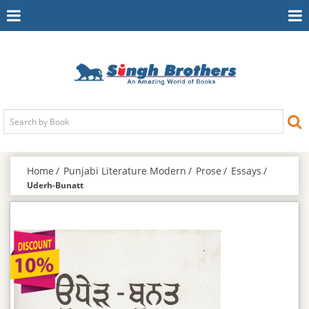
Toggle
To
Navigation
Na
Home
Punjabi Literature Modern
Prose
Essays
Uderh-Bunatt