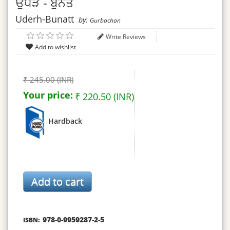
ਉਧੇੜ - ਬੁਨਤ
Uderh-Bunatt
by:
Gurbachan
Write Reviews
₹ 245.00 (INR)
Your price:
₹ 220.50 (INR)
Hardback
978-0-9959287-2-5
ISBN: