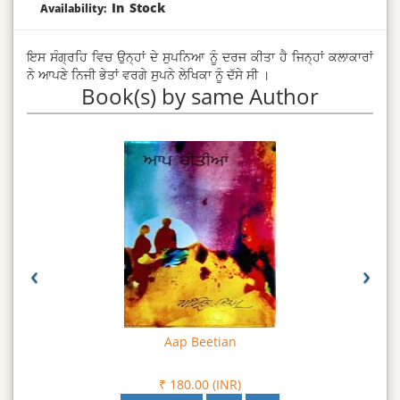
In Stock
Availability:
ਇਸ ਸੰਗ੍ਰਹਿ ਵਿਚ ਉਨ੍ਹਾਂ ਦੇ ਸੁਪਨਿਆ ਨੂੰ ਦਰਜ ਕੀਤਾ ਹੈ ਜਿਨ੍ਹਾਂ ਕਲਾਕਾਰਾਂ
ਨੇ ਆਪਣੇ ਨਿਜੀ ਭੇਤਾਂ ਵਰਗੇ ਸੁਪਨੇ ਲੇਖਿਕਾ ਨੂੰ ਦੱਸੇ ਸੀ ।
Book(s) by same Author
‹
›
Aap Beetian
₹ 180.00 (INR)