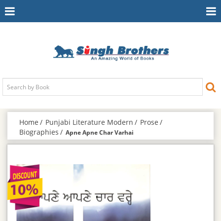
Toggle
To
Navigation
Na
Home
Punjabi Literature Modern
Prose
Biographies
Apne Apne Char Varhai