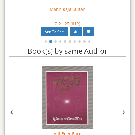
Mann Raja Sultan
₹ 21.25 (INR)
Book(s) by same Author
‹
›
Adi Beer Bare