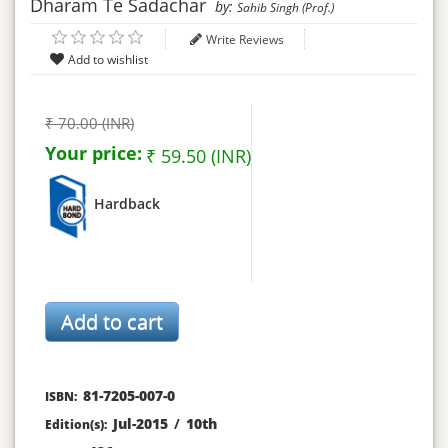
Dharam Te Sadachar
by:
Sahib Singh (Prof.)
Write Reviews
₹ 70.00 (INR)
Your price:
₹ 59.50 (INR)
Hardback
81-7205-007-0
ISBN:
Jul-2015
/
10th
Edition(s):