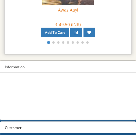
Baba Naudh Singh, (Vol. 1, 2)
₹ 270.00 (INR)
Information
Sitemap
Privacy Policy
Terms and conditions
About us
Contact us
Customer