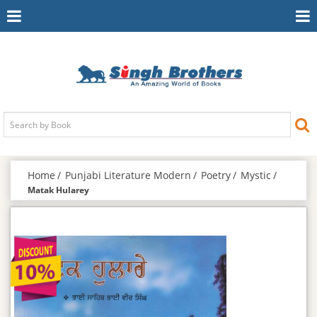
Toggle
To
Navigation
Na
Home
Punjabi Literature Modern
Poetry
Mystic
Matak Hularey