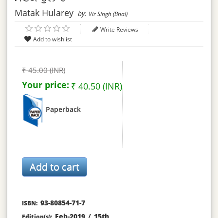
Matak Hularey
by:
Vir Singh (Bhai)
Write Reviews
₹ 45.00 (INR)
Your price:
₹ 40.50 (INR)
Paperback
93-80854-71-7
ISBN:
Feb-2019
/
15th
Edition(s):