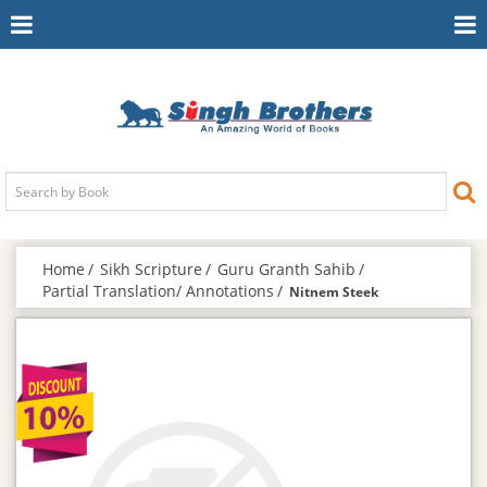
Toggle
To
Navigation
Na
Home
Sikh Scripture
Guru Granth Sahib
Partial Translation/ Annotations
Nitnem Steek