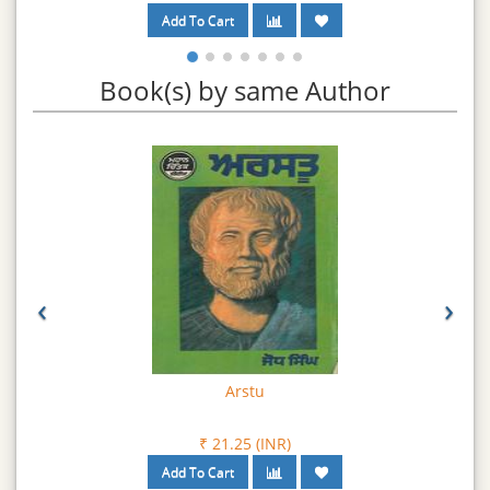
Book(s) by same Author
‹
›
Guru Arjun Dev : Shahidi Ate Rachna
₹ 162.00 (INR)