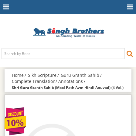
Toggle
To
Navigation
Na
Home
Sikh Scripture
Guru Granth Sahib
Complete Translation/ Annotations
Shri Guru Granth Sahib (Mool Path Avm Hindi Anuvad) (4 Vol.)