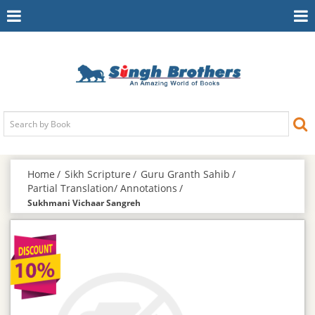
Toggle
To
Navigation
Na
Home
Sikh Scripture
Guru Granth Sahib
Partial Translation/ Annotations
Sukhmani Vichaar Sangreh