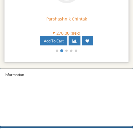
Parshashnik Chintak
₹ 270.00 (INR)
Information
Sitemap
Privacy Policy
Terms and conditions
About us
Contact us