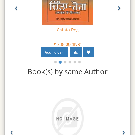
‹
›
Chinta Rog
₹ 238.00 (INR)
Book(s) by same Author
‹
›