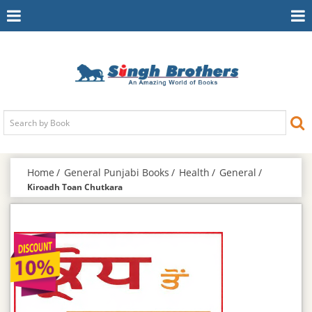
Toggle
To
Navigation
Na
Home
General Punjabi Books
Health
General
Kiroadh Toan Chutkara