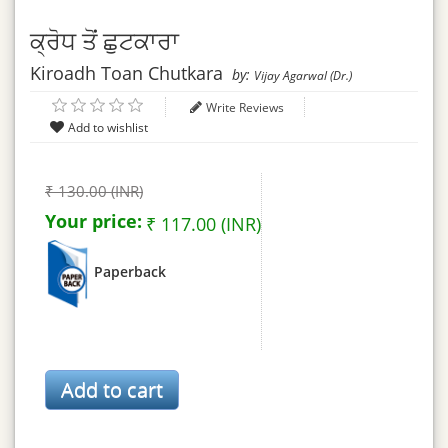
ਕ੍ਰੋਧ ਤੋਂ ਛੁਟਕਾਰਾ
Kiroadh Toan Chutkara
by:
Vijay Agarwal (Dr.)
Write Reviews
₹ 130.00 (INR)
Your price:
₹ 117.00 (INR)
Paperback