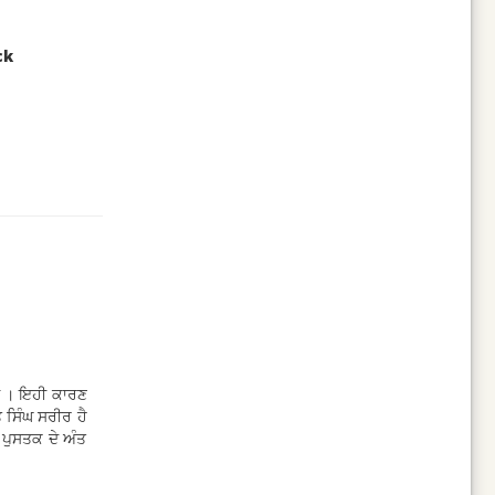
ck
ਹੀਂ । ਇਹੀ ਕਾਰਣ
ੇ ਸਿੰਘ ਸਰੀਰ ਹੈ
 ਪੁਸਤਕ ਦੇ ਅੰਤ
ਪ੍ਰਭੂ ਵਿਚ ਲੀਨ