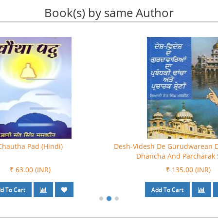
Book(s) by same Author
Chautha Pad (Hindi)
Desh-Videsh De Gurudwarean D
Dhancha And Parcharak 
₹ 63.00 (INR)
₹ 135.00 (INR)