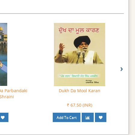
›
a Parbandaki
Dukh Da Mool Karan
Shraini
₹ 67.50 (INR)