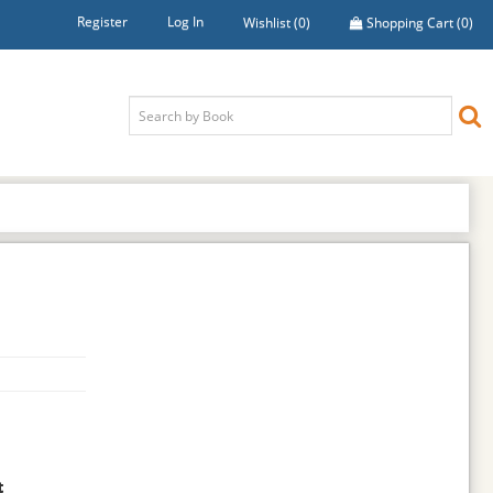
Register
Log In
Wishlist
(0)
Shopping Cart
(0)
t