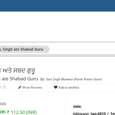
h, Singh ate Shabad Guru
ਘ ਅਤੇ ਸਬਦ ਗੁਰੂ
h ate Shabad Guru
by:
Sant Singh Maskeen (Panth Rattan Giani)
Write Reviews
INR)
ISBN:
ce:
₹ 112.50 (INR)
Jan-2013
/
1s
Edition(s):