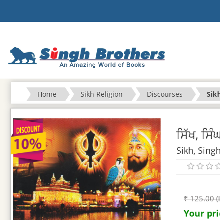
Home
Sikh Religion
Discourses
Sik
ਸਿੱਖ, ਸਿੰ
Sikh, Sing
₹ 125.00 (
Your pri