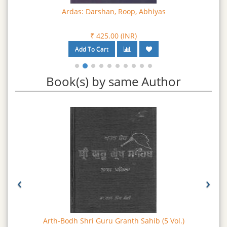
Ardas: Darshan, Roop, Abhiyas
₹ 425.00 (INR)
Book(s) by same Author
‹
›
Arth-Bodh Shri Guru Granth Sahib (5 Vol.)