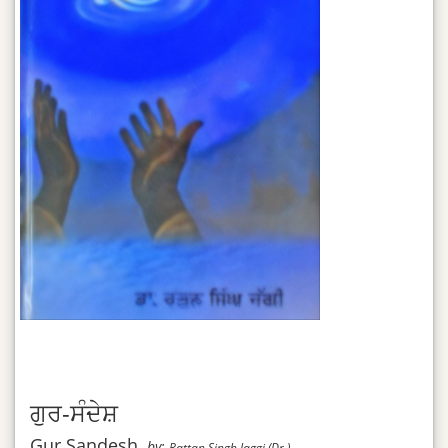
ਗੁਰ-ਸੰਦੇਸ਼
Gur Sandesh
by:
Rattan Singh Jaggi (Dr.)