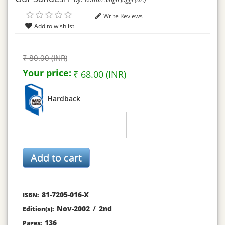
Write Reviews
₹ 80.00 (INR)
Your price:
₹ 68.00 (INR)
Hardback
81-7205-016-X
ISBN:
Nov-2002
/
2nd
Edition(s):
136
Pages: