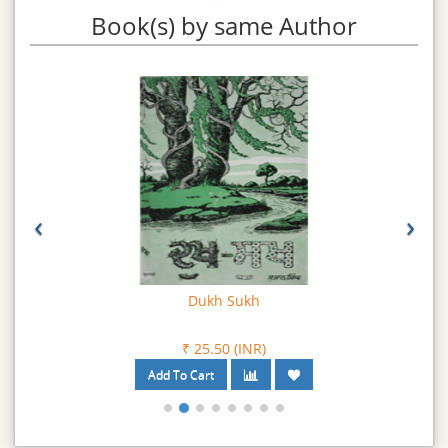
Book(s) by same Author
‹
›
Dukh Sukh
₹ 25.50 (INR)