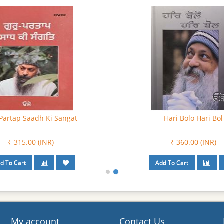
Partap Saadh Ki Sangat
Hari Bolo Hari Bol
₹ 315.00 (INR)
₹ 360.00 (INR)
My account
Contact Us