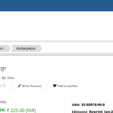
oks
Antaryatra
ਰਾ
by:
Osho
Write Reviews
INR)
93-80918-96-9
ISBN:
ce:
₹ 225.00 (INR)
Reprint Jan-
Edition(s):