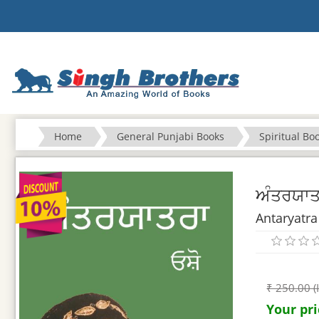
Home
General Punjabi Books
Spiritual Bo
ਅੰਤਰਯਾਤ
Antaryatra
₹ 250.00 (
Your pri