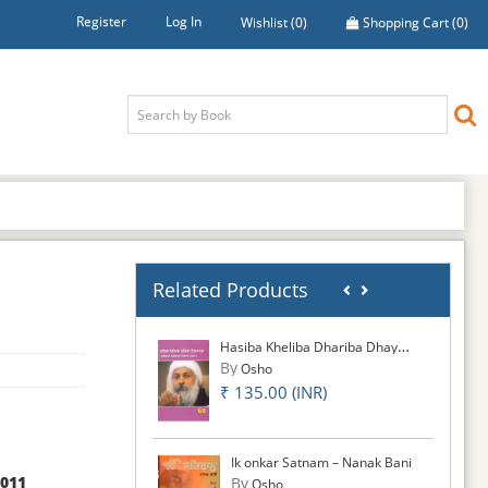
Register
Log In
Wishlist
(0)
Shopping Cart
(0)
Related Products
Hasiba Kheliba Dhariba Dhayanam
By
Osho
₹ 135.00 (INR)
Ik onkar Satnam – Nanak Bani
2011
By
Osho