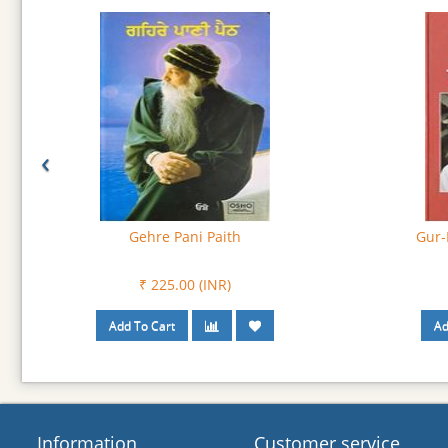
‹
Gehre Pani Paith
Gur-
₹ 225.00 (INR)
Information
Customer service