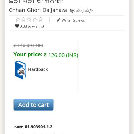
ਛੜੀ ਘੋੜੀ ਦਾ ਜਨਾਜ਼ਾ
Chhari Ghori Da Janaza
by:
Khoji Kafir
Write Reviews
₹ 140.00 (INR)
Your price:
₹ 126.00 (INR)
Hardback
81-903901-1-2
ISBN: