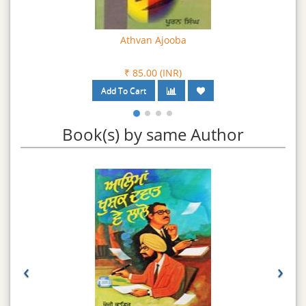
Baba Roora Ate Hor Kahanian
₹ 85.00 (INR)
Book(s) by same Author
‹
›