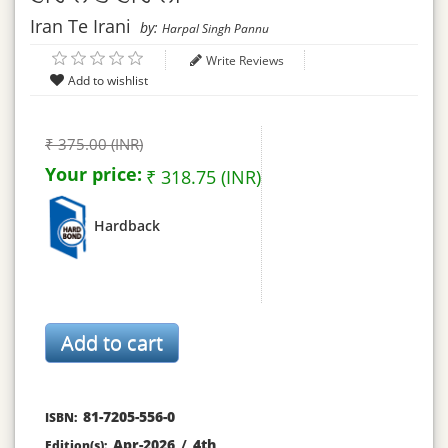
Iran Te Irani
by:
Harpal Singh Pannu
Write Reviews
₹ 375.00 (INR)
Your price:
₹ 318.75 (INR)
Hardback
81-7205-556-0
ISBN:
Apr-2026
/
4th
Edition(s):