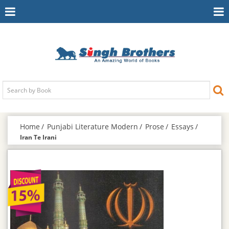
Toggle
To
Navigation
Na
Home
Punjabi Literature Modern
Prose
Essays
Iran Te Irani