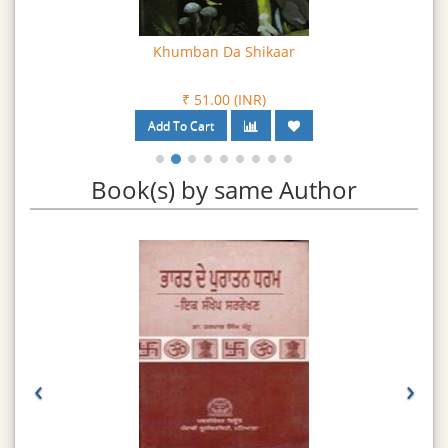
ਮਾਸੂਮ ਕੌਮ ਪ੍ਰਤਿ ਹਮਦਰਦੀ ਪੈਦਾ ਕਰਦਾ ਹੈ। ਅਣਛੋਹੇ ਵਿਸ਼ਿਆਂ ਨਾਲ ਸਾਂਝ
ਪੁਆ ਕੇ ਇਹ ਪੁਸਤਕ ਸਾਡੇ ਗਿਆਨ ਦਰੀਚੇ ਨੂੰ ਮੋਕਲਾ ਕਰਦੀ ਹੈ ਅਤੇ ਸਾਡੀਆਂ
Khumban Da Shikaar
ਅਕਾਂਖਿਆਵਾਂ ਦੇ ਖੰਭਾਂ ਨੂੰ ਪਰਵਾਜ਼ ਭਰਨ ਲਈ ਤਾਣ ਦਿੰਦੀ ਹੈ।
₹ 51.00 (INR)
Book(s) by same Author
‹
›