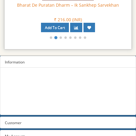
Bharat De Puratan Dharm – Ik Sankhep Sarvekhan
₹ 216.00 (INR)
Information
Sitemap
Privacy Policy
Terms and conditions
About us
Contact us
Customer