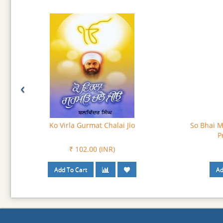
‹
Ko Virla Gurmat Chalai Jio
So Bhai M
P
₹ 102.00 (INR)