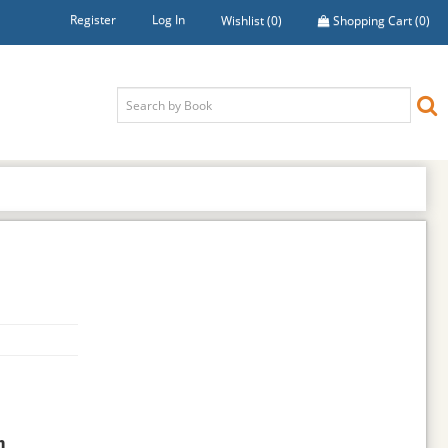
Register
Log In
Wishlist
(0)
Shopping Cart
(0)
h