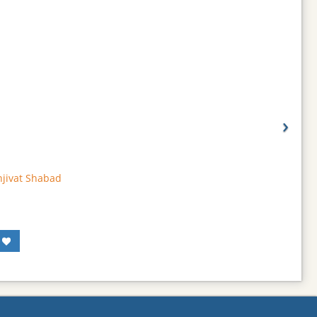
›
njivat Shabad