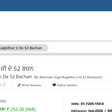
Kalgidhar Ji De 52 Bachan
ਜੀ ਦੇ 52 ਬਚਨ
Ji De 52 Bachan
by:
Balwinder Singh (Kalgidhar Ji De 52 Bachan) (S.)
Write Reviews
INR)
81-7205-150-6
ISBN:
ce:
₹ 255.00 (INR)
Jun-2026
/
9t
Edition(s):