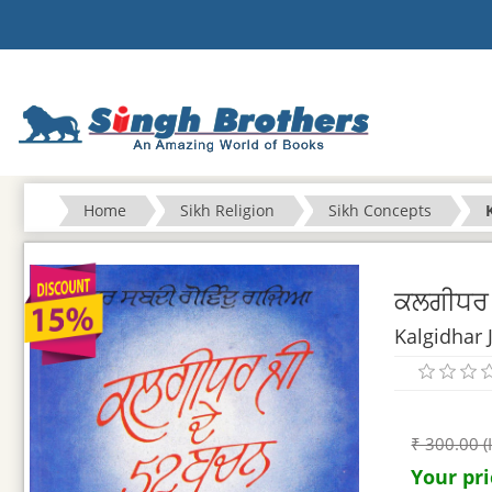
Home
Sikh Religion
Sikh Concepts
ਕਲਗੀਧਰ 
Kalgidhar 
₹ 300.00 (
Your pri